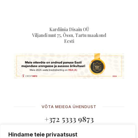
Kardiinia Disain OÜ
Viljandi mnt 75, Õssu, Tartu maakond
Eesti
VÕTA MEIEGA ÜHENDUST
+372 5333 9873
Hindame teie privaatsust